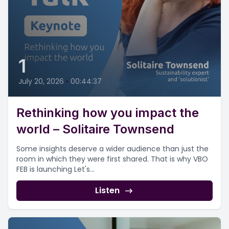
1
July 20, 2026
•
00:44:37
Rethinking how you impact the
world – Solitaire Townsend
Some insights deserve a wider audience than just the
room in which they were first shared. That is why VBO
FEB is launching Let's...
Listen