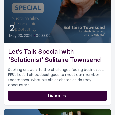
2
May 20, 2026
•
00:33:02
Let’s Talk Special with
‘Solutionist’ Solitaire Townsend
Seeking answers to the challenges facing businesses,
FEB's Let's Talk podcast goes to meet our member
federations. What pitfalls or obstacles do they
encounter?...
Listen