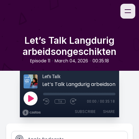
Let’s Talk Langdurig
arbeidsongeschikten
•
•
Episode 11
March 04, 2026
00:35:18
Let's Talk
Let’s Talk Langdurig arbeidsongeschikt
1x
00:00
/
00:35:18
SUBSCRIBE
SHARE